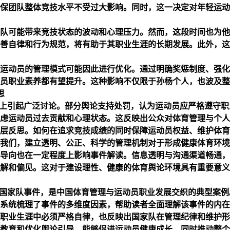
保团队整体竞技水平不受过大影响。同时，这一决定对年轻运动
队可能带来竞技状态的波动和心理压力。然而，这段时间也为他
善自律和行为规范，将有助于其职业生涯的长期发展。此外，这
运动员的管理模式可能因此进行优化。通过明确奖惩制度、强化
员职业素养都有望提升。这种影响不仅限于孙杨个人，也波及整
思
体上引起广泛讨论。部分舆论支持处罚，认为运动员应严格遵守
虑运动员过去贡献和心理状态。这反映出公众对体育管理与个人
层反思。如何在追求竞技成绩的同时保障运动员权益、维护体育
我们，建立透明、公正、科学的管理机制对于形成健康体育环境
导向也在一定程度上影响事件解读。信息透明与沟通渠道畅通，
解和偏见。这对于建设理性、健康的体育舆论环境具有重要意义
开国家队事件，是中国体育管理与运动员职业发展交织的典型案
系统梳理了事件的多维度因素，帮助读者全面理解该事件的内在
职业生涯中必须严格自律，也反映出国家队在管理纪律和维护形
教育和优化舆论引导，能够促进运动员健康成长，同时推动整个