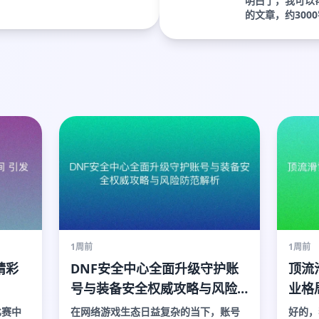
明白了，我可以
的文章，约3000字
1周前
1周前
精彩
DNF安全中心全面升级守护账
顶流
号与装备安全权威攻略与风险
业格
防范解析
比赛中
在网络游戏生态日益复杂的当下，账号
好的，