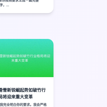
帮你按照要求生成一篇完整
，...
滑雪新锐崛起势如破竹行
局将迎来重大变革
我完全明白你的要求。我会严格