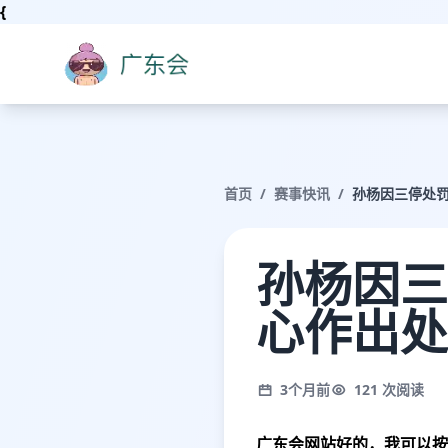
{
首页
/
赛事快讯
/
孙杨因三停处罚
孙杨因三
心作出处
3个月前
121 次阅读
广东会网站
好的，我可以按