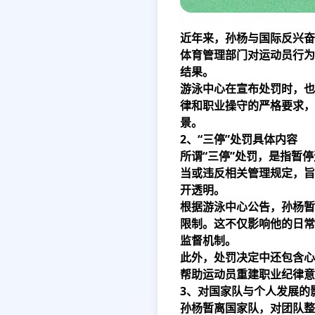
近年来，孙杨与国际反兴奋
体育管理部门对运动员行为
结果。
游泳中心在宣布处罚时，也
律和职业操守的严格要求，
景。
2、“三停”处罚具体内容
所谓“三停”处罚，是指暂
当或违反相关管理规定，旨
开透明。
根据游泳中心公告，孙杨暂
限制。这不仅影响他的日常
监督机制。
此外，处罚决定中还包含心
帮助运动员重建职业纪律意
3、对国家队与个人发展的
孙杨暂离国家队，对团队整