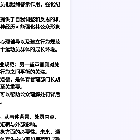
员也起到警示作用，强化纪
提供了自我调整和反思的机
种经历可能强化其公众形象
心理辅导以及建立行为规范
个运动员群体的成长环境。
职业规范；另一些声音则对处
行为之间平衡的关注。
道德，是体育管理部门长期
至关重要。
可以帮助公众理解处罚背后
。
例。从事件背景、处罚内容、
逻辑与外部影响。
象方面的必要性。未来，通
体育生态向更加规范和成熟